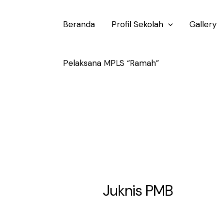
Lewati
Beranda
Profil Sekolah
Gallery
ke
konten
Pelaksana MPLS “Ramah”
Juknis PMB