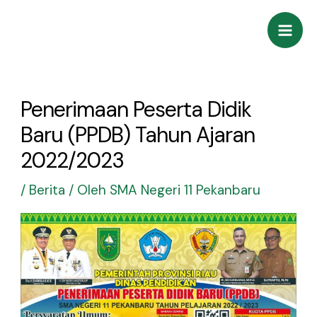
Lewati
Post
Mai
ke
navigation
Men
konten
Penerimaan Peserta Didik
Baru (PPDB) Tahun Ajaran
2022/2023
/
Berita
/ Oleh
SMA Negeri 11 Pekanbaru